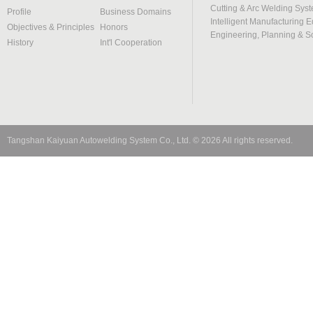
Cutting & Arc Welding Sys
Profile
Business Domains
Intelligent Manufacturing 
Objectives & Principles
Honors
Engineering, Planning & S
History
Int'l Cooperation
Tangshan Kaiyuan Autowelding System Co., Ltd.
©
2026
All rights reserved.