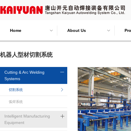
Home
About Us
Pr
机器人型材切割系统
Cutting & Arc Welding
Systems
切割系统
弧焊系统
Intelligent Manufacturing
Equipment